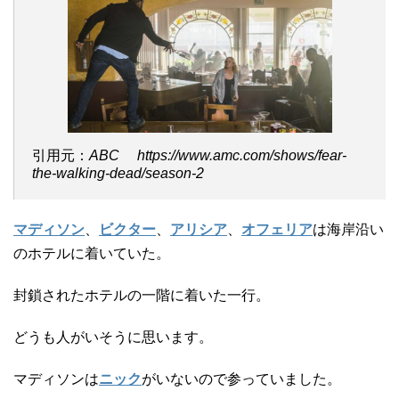
引用元：
ABC https://www.amc.com/shows/fear-
the-walking-dead/season-2
マディソン
、
ビクター
、
アリシア
、
オフェリア
は海岸沿い
のホテルに着いていた。
封鎖されたホテルの一階に着いた一行。
どうも人がいそうに思います。
マディソンは
ニック
がいないので参っていました。