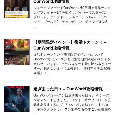
Our World攻略情報
ウォーキングデッドOurWorldで10日間で世界ランキ
ングプレイヤー1位を競うサバイバーマスターズ。
ブロンド、ブロンド2、シルバー、シルバー2、ゴー
ルド、ゴールド2、チャンピオン、チャンピオン2、
…
【期間限定イベント】復活ドカーン！ –
Our World攻略情報
復活ドカーンという期間限定イベントについて
OurWorldではシーズンとは別で期間限定イベントを
走らせています。 ゲームスタート時に比べるとユー
ザーが飽きないように工夫をし、無料アイテム配布
や週末イ …
過ぎ去った日々 – Our World攻略情報
Our World今シーズンは過ぎ去った日々。 今シーズ
ンがスタートしました。 ログイン時のヒーローが見
覚えありますね。 ん？あいつじゃねぇか！！ ウォ
ーキングデッド シーズン前半でものすごい存在感を
…